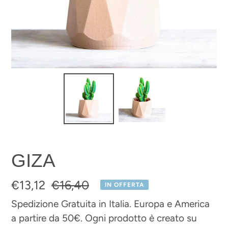
GIZA
Prezzo
€13,12
Prezzo
€16,40
IN OFFERTA
scontato
di
Spedizione Gratuita in Italia. Europa e America
a partire da 50€. Ogni prodotto è creato su
listino