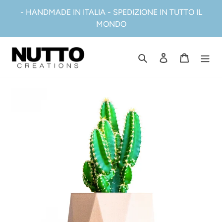
Vai
- HANDMADE IN ITALIA - SPEDIZIONE IN TUTTO IL
direttamente
MONDO
ai
contenuti
Cerca
Accedi
Carrell