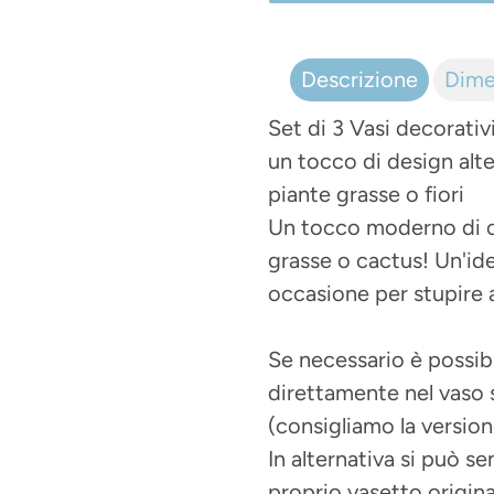
Inserimento
del
Descrizione
Dime
prodotto
Set di 3 Vasi decorativi
nel
un tocco di design alter
carrello
piante grasse o fiori
Un tocco moderno di or
grasse o cactus! Un'ide
occasione per stupire a
Se necessario è possibi
direttamente nel vaso
(consigliamo la versio
In alternativa si può se
proprio vasetto origina