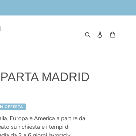
I
Cerca
Accedi
Carrell
- SPARTA MADRID
IN OFFERTA
alia. Europa e America a partire da
to su richiesta e i tempi di
ia da 2 a 6 giorni lavorativi.