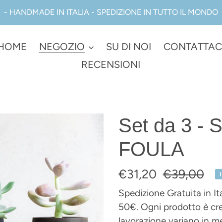
- HANDMADE IN ITALIA - SPEDIZIONE IN TUTTO IL MONDO
HOME
NEGOZIO
SU DI NOI
CONTATTAC
RECENSIONI
Set da 3 
FOULA
Prezzo
€31,20
Prezzo
€39,00
scontato
di
Spedizione Gratuita in It
50€. Ogni prodotto è crea
listino
lavorazione variano in med