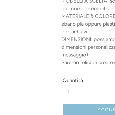
MODELLI A SCELTA: sceg
più, comporremo il set
MATERIALE & COLORE: l
ebano pla oppure plasti
portachiavi
DIMENSIONI: possiamo r
dimensioni personalizza
messaggio)
Saremo felici di creare
Quantità
AGGIU