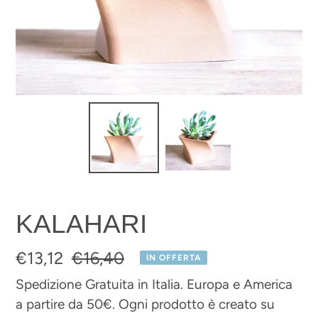
KALAHARI
Prezzo
€13,12
Prezzo
€16,40
IN OFFERTA
scontato
di
Spedizione Gratuita in Italia. Europa e America
a partire da 50€. Ogni prodotto è creato su
listino