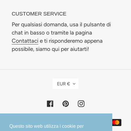
CUSTOMER SERVICE
Per qualsiasi domanda, usa il pulsante di
chat in basso o tramite la pagina
Contattaci
e ti risponderemo appena
possibile, siamo qui per aiutarti!
V
EUR €
A
L
Facebook
Pinterest
Instagram
U
T
A
Metodi
Questo sito web utilizza i cookie per
di