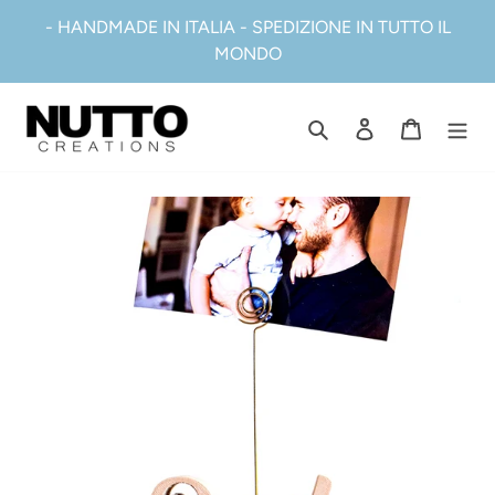
Vai
- HANDMADE IN ITALIA - SPEDIZIONE IN TUTTO IL
direttamente
MONDO
ai
contenuti
Cerca
Accedi
Carrell