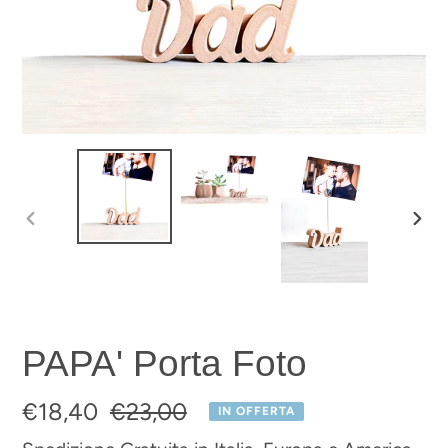
SLIDE
SLI
PRECEDENTE
SUC
PAPA' Porta Foto
Prezzo
€18,40
Prezzo
€23,00
IN OFFERTA
scontato
di