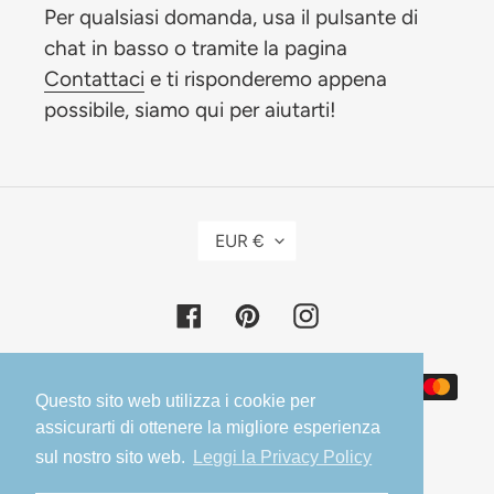
Per qualsiasi domanda, usa il pulsante di
chat in basso o tramite la pagina
Contattaci
e ti risponderemo appena
possibile, siamo qui per aiutarti!
V
EUR €
A
L
Facebook
Pinterest
Instagram
U
T
A
Metodi
Questo sito web utilizza i cookie per
di
assicurarti di ottenere la migliore esperienza
pagamento
sul nostro sito web.
Leggi la Privacy Policy