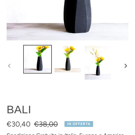
SLIDE
SLI
PRECEDENTE
SUC
BALI
Prezzo
€30,40
Prezzo
€38,00
IN OFFERTA
scontato
di