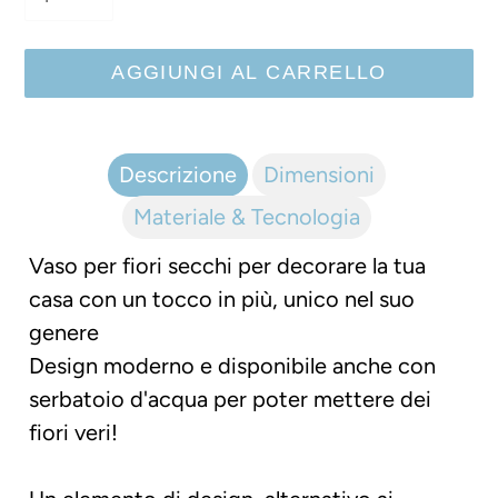
AGGIUNGI AL CARRELLO
Inserimento
del
Descrizione
Dimensioni
prodotto
Materiale & Tecnologia
nel
carrello
Vaso per fiori secchi per decorare la tua
casa con un tocco in più, unico nel suo
genere
Design moderno e disponibile anche con
serbatoio d'acqua per poter mettere dei
fiori veri!